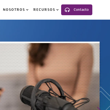
NOSOTROS
RECURSOS
Contacto
luciones
ow submenu for Industria
Show submenu for Nosotros
Show submenu for Recursos