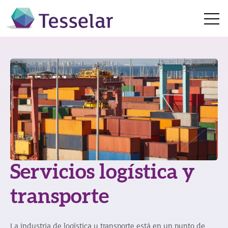
Open 
Servicios logística y
transporte
La industria de logística y transporte está en un punto de