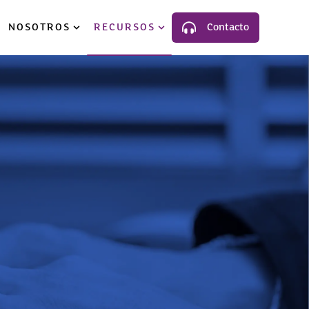
NOSOTROS
RECURSOS
Contacto
luciones
ow submenu for Industria
Show submenu for Nosotros
Show submenu for Recursos