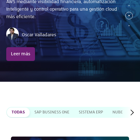
AWS mediante visibilidad financiera, automatización
José Luis Ramírez
SAP S/4HANA sin afectar el ERP.
inteligente y control operativo para una gestión cloud
más eficiente.
Leer más
Celina Arroyo
Oscar Valladares
Leer más
Leer más
TODAS
SAP BUSINESS ONE
SISTEMA ERP
NUBE
HIS