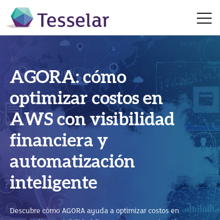
Open 
AGORA: cómo
SAP Business
optimizar costos en
Technology Platform
AWS con visibilidad
SAP Business One en
(BTP): cómo impulsar
financiera y
la nube: 5 beneficios
la innovación con SAP
automatización
para hacer crecer tu
S/4HANA
inteligente
empresa
Descubre cómo SAP Business Technology Platform (SAP
Descubre cómo AGORA ayuda a optimizar costos en
BTP) impulsa la innovación, integra sistemas y potencia