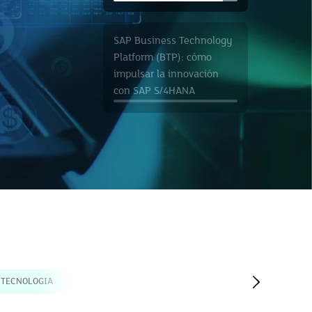
SAP Business Technology
Platform (BTP): cómo
impulsar la innovación
con SAP S/4HANA
TECNOLOGIA
MARKETING
PRODUCTIVIDAD
SERVICIO AL CLIE