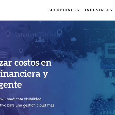
SOLUCIONES
INDUSTRIA
Show submenu for So
Sh
ar costos en
logy Platform
financiera y
a nube: 5
 la innovación
igente
 crecer tu
WS mediante visibilidad
P BTP) impulsa la innovación,
ativo para una gestión cloud más
el ERP.