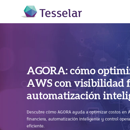
AGORA: cómo optimiz
SAP Business Techno
AWS con visibilidad 
SAP Business One en l
(BTP): cómo impulsar
automatización intel
beneficios para hacer
con SAP S/4HANA
empresa
Descubre cómo AGORA ayuda a optimizar costos en A
Descubre cómo SAP Business Technology Platform (SA
financiera, automatización inteligente y control oper
integra sistemas y potencia SAP S/4HANA sin afectar 
eficiente.
José Luis Ramírez