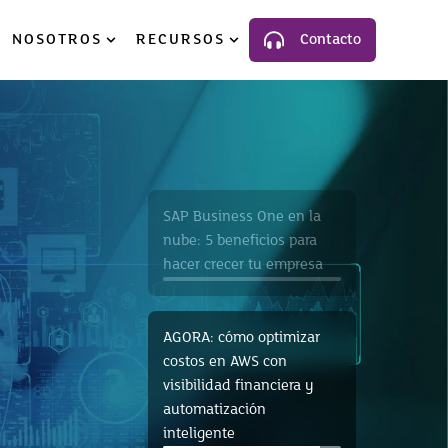
NOSOTROS
RECURSOS
Contacto
luciones
ow submenu for Industria
Show submenu for Nosotros
Show submenu for Recursos
SAP Business One en la
nube: 5 beneficios para
hacer crecer tu empresa
AGORA: cómo optimizar
costos en AWS con
visibilidad financiera y
automatización
inteligente