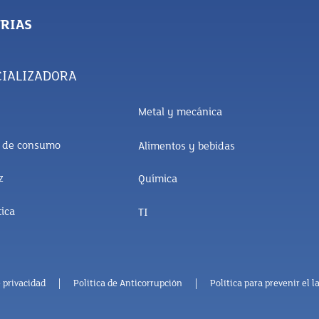
RIAS
IALIZADORA
Metal y mecánica
s de consumo
Alimentos y bebidas
z
Química
ica
TI
 privacidad
Politica de Anticorrupción
Política para prevenir el 