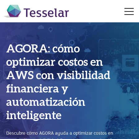
Open 
AGORA: cómo
SAP Business
optimizar costos en
Technology Platform
AWS con visibilidad
SAP Business One en
(BTP): cómo impulsar
financiera y
la nube: 5 beneficios
la innovación con SAP
automatización
para hacer crecer tu
S/4HANA
inteligente
empresa
Descubre cómo SAP Business Technology Platform (SAP
Descubre cómo AGORA ayuda a optimizar costos en
BTP) impulsa la innovación, integra sistemas y potencia