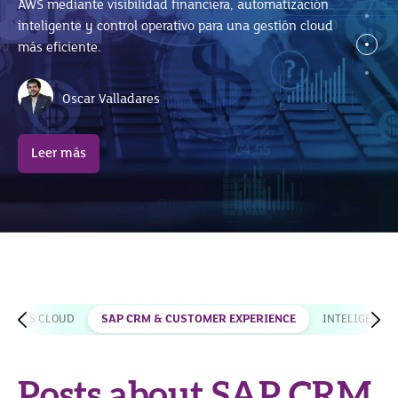
AWS mediante visibilidad financiera, automatización
José Luis Ramírez
SAP S/4HANA sin afectar el ERP.
inteligente y control operativo para una gestión cloud
más eficiente.
Leer más
Celina Arroyo
Oscar Valladares
Leer más
Leer más
LYTICS CLOUD
SAP CRM & CUSTOMER EXPERIENCE
INTELIGENCIA
Posts about SAP CRM