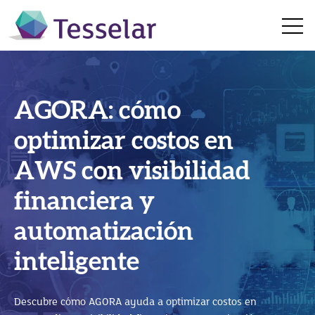
Open 
AGORA: cómo
SAP Business
optimizar costos en
Technology Platform
AWS con visibilidad
SAP Business One en
(BTP): cómo impulsar
financiera y
la nube: 5 beneficios
la innovación con SAP
automatización
para hacer crecer tu
S/4HANA
inteligente
empresa
Descubre cómo SAP Business Technology Platform (SAP
Descubre cómo AGORA ayuda a optimizar costos en
BTP) impulsa la innovación, integra sistemas y potencia