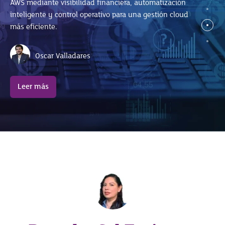
AWS mediante visibilidad financiera, automatización
José Luis Ramírez
SAP S/4HANA sin afectar el ERP.
inteligente y control operativo para una gestión cloud
más eficiente.
Leer más
Celina Arroyo
Oscar Valladares
Leer más
Leer más