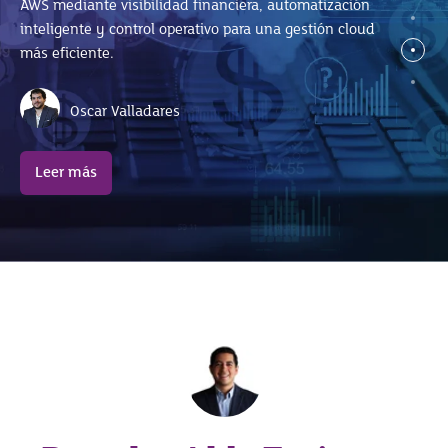
AWS mediante visibilidad financiera, automatización
José Luis Ramírez
SAP S/4HANA sin afectar el ERP.
inteligente y control operativo para una gestión cloud
más eficiente.
Leer más
Celina Arroyo
Oscar Valladares
Leer más
Leer más