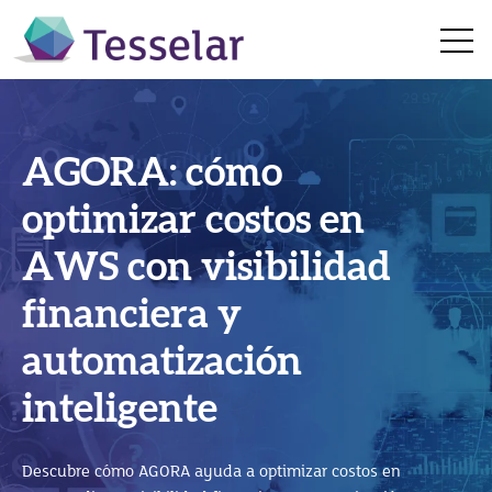
Open 
AGORA: cómo
SAP Business
optimizar costos en
Technology Platform
AWS con visibilidad
SAP Business One en
(BTP): cómo impulsar
financiera y
la nube: 5 beneficios
la innovación con SAP
automatización
para hacer crecer tu
S/4HANA
inteligente
empresa
Descubre cómo SAP Business Technology Platform (SAP
Descubre cómo AGORA ayuda a optimizar costos en
BTP) impulsa la innovación, integra sistemas y potencia