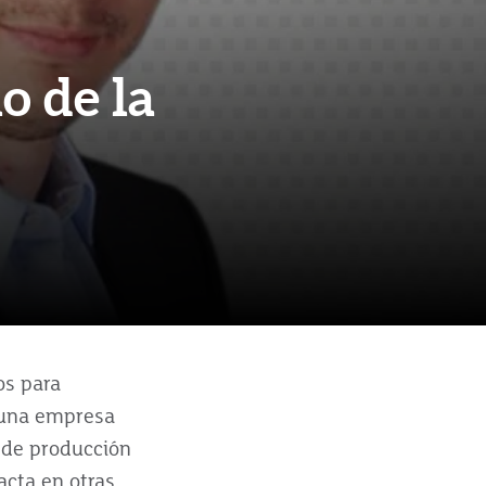
o de la
os para
 una empresa
 de producción
cta en otras