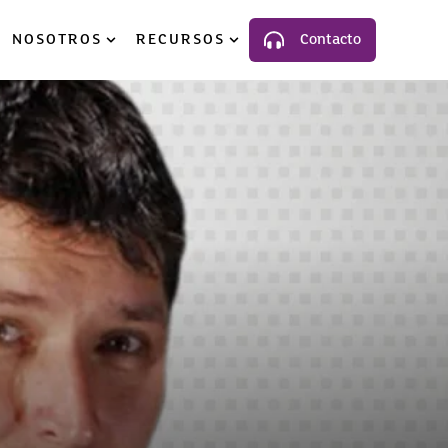
NOSOTROS
RECURSOS
Contacto
luciones
ow submenu for Industria
Show submenu for Nosotros
Show submenu for Recursos