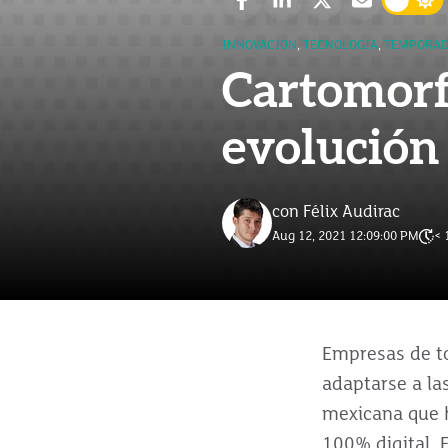
INNOVACION
,
TECNOLOGIA
,
TEMPORAD
Cartomorfo
evolución 
con Félix Audirac
Aug 12, 2021 12:09:00 PM
< 
Empresas de to
adaptarse a la
mexicana que h
100% digital. 