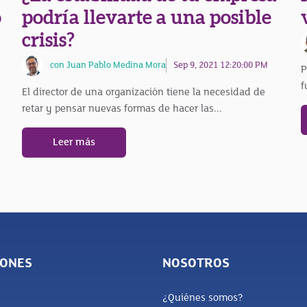
o
podría llevarte a una posible
crisis?
con Juan Pablo Medina Mora
Sep 9, 2021 12:20:00 PM
P
f
El director de una organización tiene la necesidad de
retar y pensar nuevas formas de hacer las...
Leer más
IONES
NOSOTROS
¿Quiénes somos?