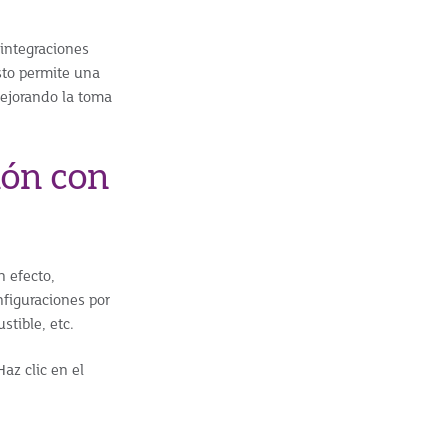
integraciones
sto permite una
mejorando la toma
ión con
n efecto,
nfiguraciones por
tible, etc.
z clic en el