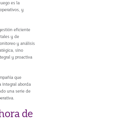
juego es la
operativos, y
estión eficiente
tales y de
onitoreo y análisis
atégica, sino
egral y proactiva
ompañía que
a integral aborda
ndo una serie de
erativa.
 hora de