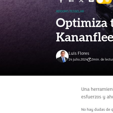
ADDONS TESSELAR
Optimiza t
Kananflee
Luis Flores
24 julio,2024
2
min. de lectu
Una herramient
esfuerzos y aho
No hay dudas de qu