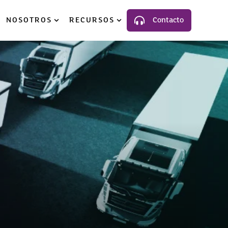
NOSOTROS
RECURSOS
Contacto
luciones
ow submenu for Industria
Show submenu for Nosotros
Show submenu for Recursos