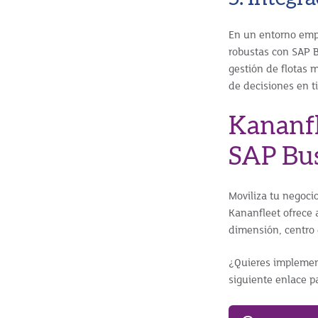
En un entorno empr
robustas con SAP 
gestión de flotas m
de decisiones en t
Kananfl
SAP Bu
Moviliza tu negoci
Kananfleet ofrece 
dimensión, centro 
¿Quieres implement
siguiente enlace p