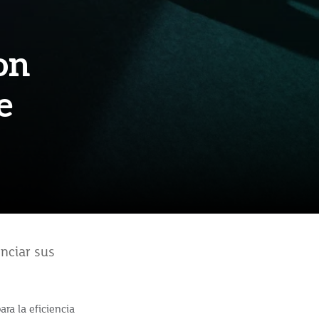
on
e
nciar sus
ra la eficiencia