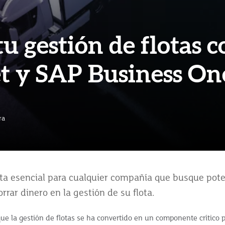
u gestión de flotas c
t y SAP Business On
ra
a esencial para cualquier compañía que busque pote
rrar dinero en la gestión de su flota.
e la gestión de flotas se ha convertido en un componente crítico pa