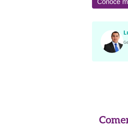
Conoce má
L
Ge
Comen