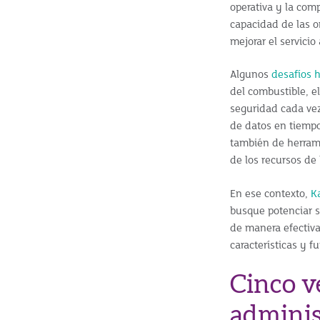
operativa y la comp
capacidad de las or
mejorar el servicio 
Algunos
desafíos 
del combustible, e
seguridad cada vez
de datos en tiempo 
también de herrami
de los recursos de l
En ese contexto,
K
busque potenciar su
de manera efectiva
características y f
Cinco v
administ