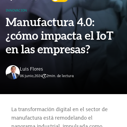
INNOVACION
Manufactura 4.0:
¿cómo impacta el IoT
en las empresas?
Luis Flores
06 junio,2024
2
min. de lectura
La transformación digital en el sector de
manufactura está remodelando el
panorama industrial, impulsada como