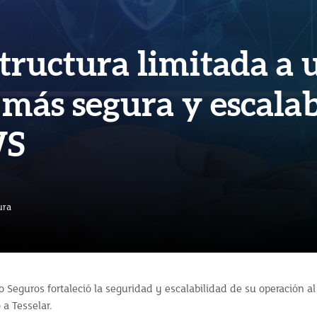
tructura limitada a 
más segura y escala
WS
ura
Seguros fortaleció la seguridad y escalabilidad de su operación al
 a Tesselar.