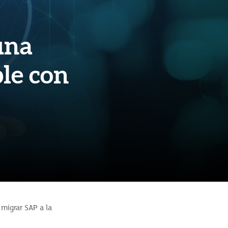
una
ble con
 migrar SAP a la