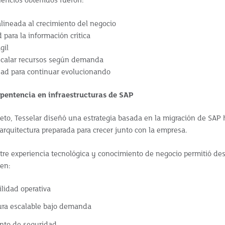
neficios obtenidos fueron:
alineada al crecimiento del negocio
para la informaci
ó
n cr
í
tica
á
gil
alar recursos seg
ú
n demanda
dad para continuar evolucionando
mpentencia en infraestructuras de SAP
reto, Tesselar diseñó una estrategia basada en la migración de SAP 
rquitectura preparada para crecer junto con la empresa.
re experiencia tecnológica y conocimiento de negocio permitió des
en:
ilidad operativa
tura escalable bajo demanda
ento de seguridad