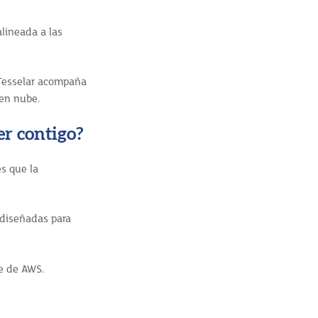
lineada a las
 Tesselar acompaña
 en nube.
er contigo?
s que la
 diseñadas para
e de AWS.