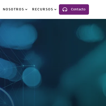
NOSOTROS
RECURSOS
Contacto
luciones
ow submenu for Industria
Show submenu for Nosotros
Show submenu for Recursos