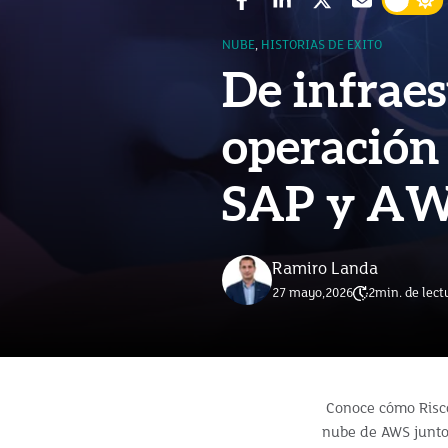
NUBE
,
HISTORIAS DE EXITO
De infraes
operación 
SAP y A
Ramiro Landa
27 mayo,2026
2
min. de lect
Conoce cómo Risco 
nube de AWS junto