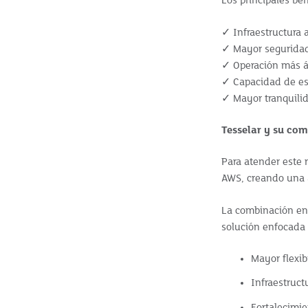
Los principales be
✓
Infraestructura 
✓
Mayor seguridad 
✓
Operaci
ó
n m
á
s
✓
Capacidad de esc
✓
Mayor tranquili
Tesselar y su co
Para atender este 
AWS, creando una a
La combinación ent
solución enfocada 
Mayor flexib
Infraestruc
Fortalecimi