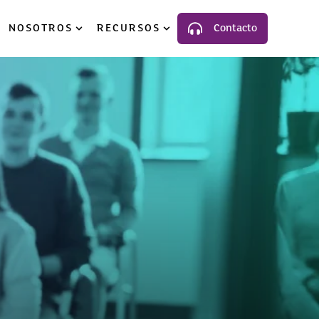
NOSOTROS
RECURSOS
Contacto
luciones
ow submenu for Industria
Show submenu for Nosotros
Show submenu for Recursos