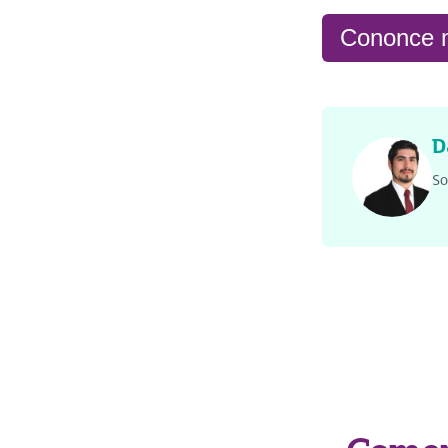
Cononce m
D
So