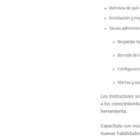
Overview de qué
Instalación y m
Tareas administr
Respaldar ba
Borrado de 
Configuraci
Alertas y s
Los instructores s
a los conocimiento
herramienta.
Capacítate con nos
nuevas habilidade