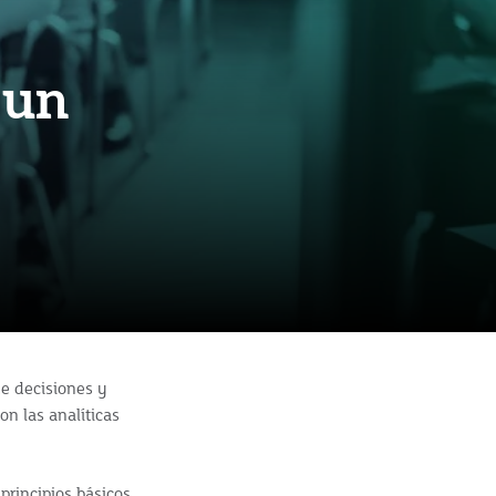
 un
e decisiones y
on las analíticas
principios básicos