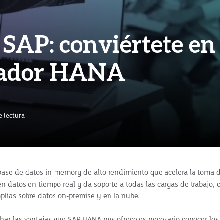
SAP: conviértete en
rador HANA
e lectura
ase de datos in-memory de alto rendimiento que acelera la toma d
 datos en tiempo real y da soporte a todas las cargas de trabajo, c
lias sobre datos on-premise y en la nube.
har las ventajas que SAP HANA nos ofrece es necesario conocer los 