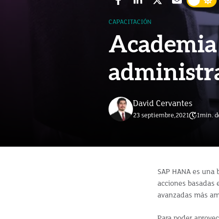
CAPACITACIÓN
Academia 
administ
David Cervantes
23 septiembre,2021
1
min. d
SAP HANA es una b
acciones basadas en
avanzadas más amp
Para poder aprovec