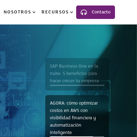
NOSOTROS
RECURSOS
Contacto
luciones
ow submenu for Industria
Show submenu for Nosotros
Show submenu for Recursos
SAP Business One en la
nube: 5 beneficios para
hacer crecer tu empresa
AGORA: cómo optimizar
costos en AWS con
visibilidad financiera y
automatización
inteligente