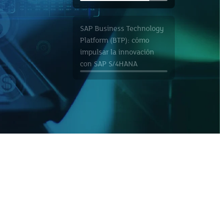
SAP Business Technology
Platform (BTP): cómo
impulsar la innovación
con SAP S/4HANA