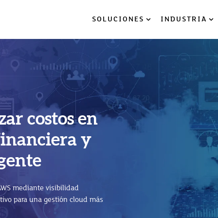
SOLUCIONES
INDUSTRIA
Show submenu for So
Sh
ar costos en
logy Platform
financiera y
a nube: 5
 la innovación
igente
 crecer tu
WS mediante visibilidad
P BTP) impulsa la innovación,
ativo para una gestión cloud más
el ERP.