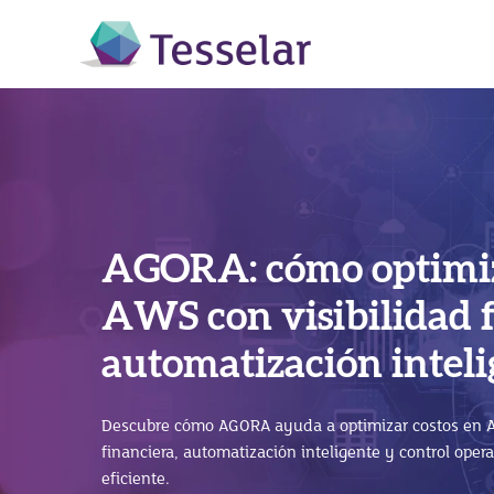
AGORA: cómo optimiz
SAP Business Techno
AWS con visibilidad 
SAP Business One en l
(BTP): cómo impulsar
automatización intel
beneficios para hacer
con SAP S/4HANA
empresa
Descubre cómo AGORA ayuda a optimizar costos en A
Descubre cómo SAP Business Technology Platform (SA
financiera, automatización inteligente y control oper
integra sistemas y potencia SAP S/4HANA sin afectar 
eficiente.
José Luis Ramírez