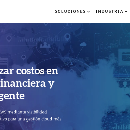
SOLUCIONES
INDUSTRIA
Show submenu for So
Sh
ar costos en
logy Platform
financiera y
a nube: 5
 la innovación
igente
 crecer tu
WS mediante visibilidad
P BTP) impulsa la innovación,
ativo para una gestión cloud más
el ERP.