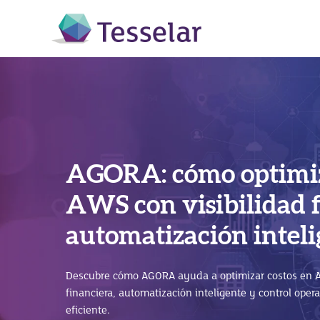
AGORA: cómo optimiz
SAP Business Techno
AWS con visibilidad 
SAP Business One en l
(BTP): cómo impulsar
automatización intel
beneficios para hacer
con SAP S/4HANA
empresa
Descubre cómo AGORA ayuda a optimizar costos en A
Descubre cómo SAP Business Technology Platform (SA
financiera, automatización inteligente y control oper
integra sistemas y potencia SAP S/4HANA sin afectar 
eficiente.
José Luis Ramírez