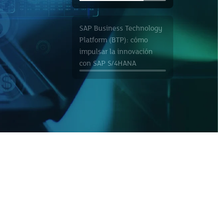
SAP Business Technology
Platform (BTP): cómo
impulsar la innovación
con SAP S/4HANA