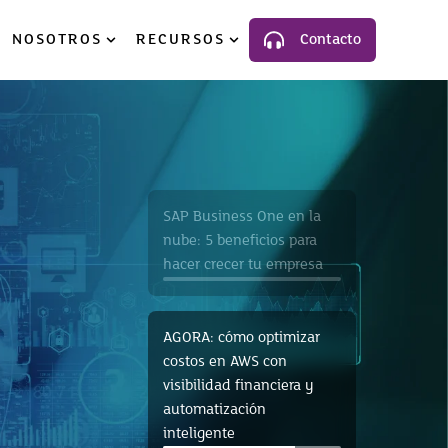
NOSOTROS
RECURSOS
Contacto
luciones
ow submenu for Industria
Show submenu for Nosotros
Show submenu for Recursos
SAP Business One en la
nube: 5 beneficios para
hacer crecer tu empresa
AGORA: cómo optimizar
costos en AWS con
visibilidad financiera y
automatización
inteligente