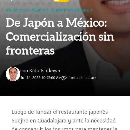
INNOVACION
,
SERVICIO AL CLIENTE
,
TEMPORADA 2
De Japón a México:
Comercialización sin
fronteras
con Kido Ishikawa
Jul 14, 2022 10:45:00 AM
< 1
min. de lectura
Luego de fundar el restaurante japonés
Suéjiro en Guadalajara y ante la necesidad
de conseguir los insumos para mantener la