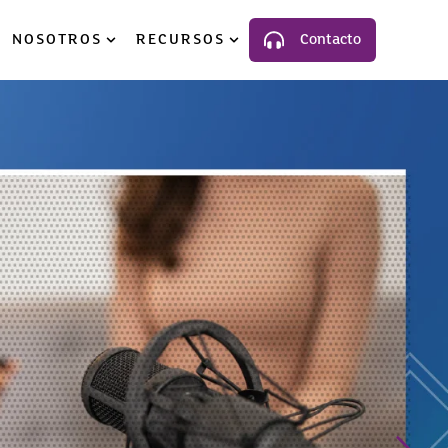
NOSOTROS
RECURSOS
Contacto
luciones
ow submenu for Industria
Show submenu for Nosotros
Show submenu for Recursos