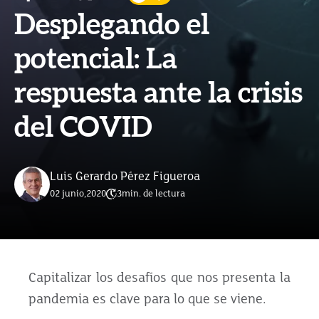
Desplegando el
potencial: La
respuesta ante la crisis
del COVID
Luis Gerardo Pérez Figueroa
02 junio,2020
3
min. de lectura
Capitalizar los desafíos que nos presenta la
pandemia es clave para lo que se viene.