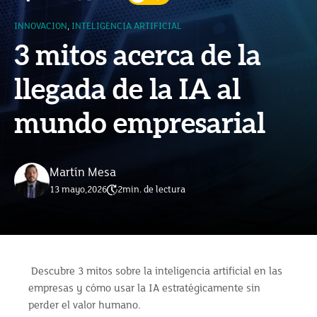
INNOVACION
,
INTELIGENCIA ARTIFICIAL
3 mitos acerca de la
llegada de la IA al
mundo empresarial
Martín Mesa
13 mayo,2026
2
min. de lectura
Descubre 3 mitos sobre la inteligencia artificial en las
empresas y cómo usar la IA estratégicamente sin
perder el valor humano.